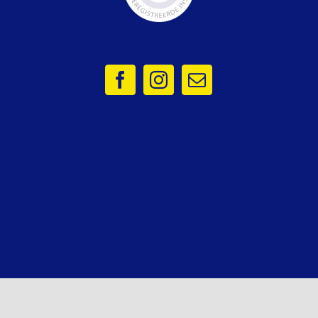
hten voorbehouden | Website
Niels.Support
|
Privacybeleid
|
Algemene voo