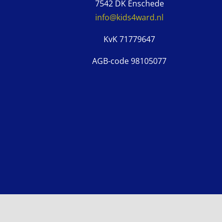
7542 DK Enschede
info@kids4ward.nl
KvK 71779647
AGB-code 98105077
© Kids4ward
2026 | Alle rec