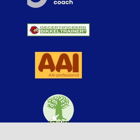
rwaarden
|
Klachtenprocedure