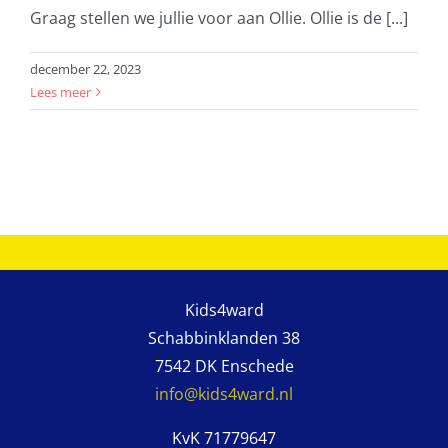
Graag stellen we jullie voor aan Ollie. Ollie is de [...]
december 22, 2023
Lees meer
Kids4ward
Schabbinklanden 38
7542 DK Enschede
info@kids4ward.nl
KvK 71779647