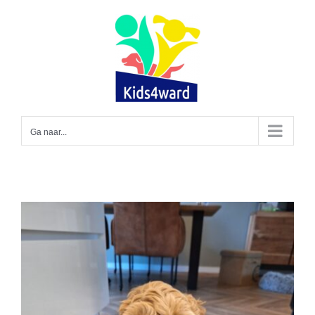
Ga
naar
inhoud
Ga naar...