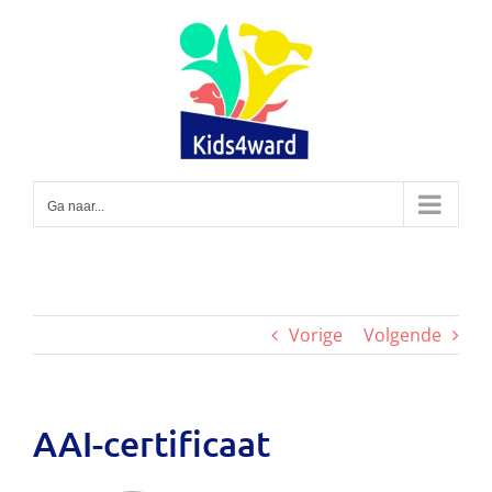
Ga
naar
inhoud
Ga naar...
Vorige
Volgende
AAI-certificaat
Bekijk