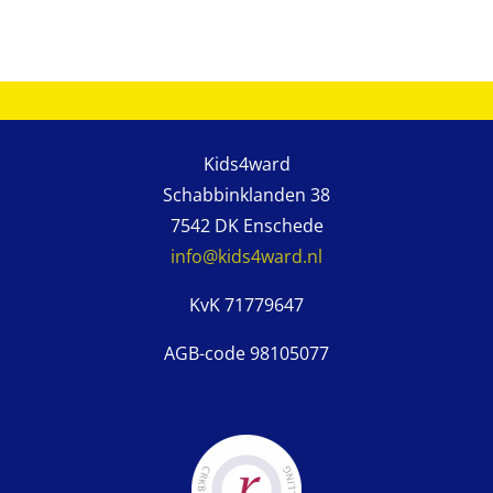
Kids4ward
Schabbinklanden 38
7542 DK Enschede
info@kids4ward.nl
KvK 71779647
AGB-code 98105077